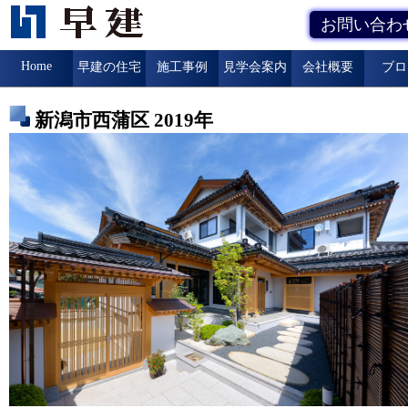
お問い合わ
Home
早建の住宅
施工事例
見学会案内
会社概要
ブロ
新潟市西蒲区 2019年